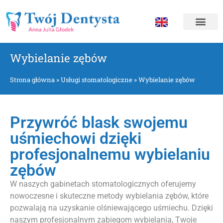
Wybielanie zębów
Strona główna
»
Usługi stomatologiczne
»
Wybielanie zębów
Przywróć blask swojemu
uśmiechowi dzięki
profesjonalnemu wybielaniu
zębów
W naszych gabinetach stomatologicznych oferujemy
nowoczesne i skuteczne metody wybielania zębów, które
pozwalają na uzyskanie olśniewającego uśmiechu. Dzięki
naszym profesjonalnym zabiegom wybielania, Twoje