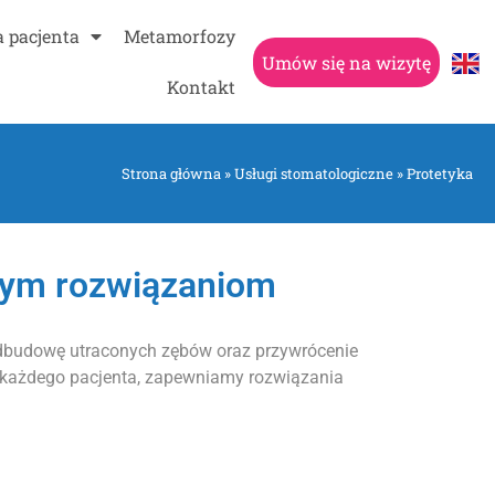
a pacjenta
Metamorfozy
Umów się na wizytę
Kontakt
Strona główna
»
Usługi stomatologiczne
»
Protetyka
nym rozwiązaniom
odbudowę utraconych zębów oraz przywrócenie
o każdego pacjenta, zapewniamy rozwiązania