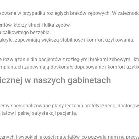
osowane w przypadku rozległych braków zębowych. W zależności
ntów, którzy stracili kilka zębów.
 całkowitego bezzębia.
akrylu, zapewniają większą stabilność i komfort użytkowania.
ozwiązanie dla pacjentów z rozległymi brakami zębowymi, któ
 implantach zapewniają doskonałe dopasowanie i komfort użyt
gicznej w naszych gabinetach
jemy spersonalizowane plany leczenia protetycznego, dostosow
atów i pełnej satysfakcji pacjenta.
znych i wysokiej jakości materiałów, co pozwala nam na precyz