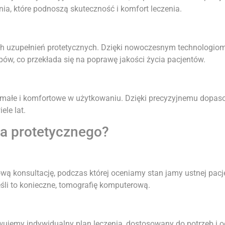
a, które podnoszą skuteczność i komfort leczenia.
ch uzupełnień protetycznych. Dzięki nowoczesnym technologio
bów, co przekłada się na poprawę jakości życia pacjentów.
ymałe i komfortowe w użytkowaniu. Dzięki precyzyjnemu dopasow
ele lat.
ia protetycznego?
ą konsultację, podczas której oceniamy stan jamy ustnej pacj
śli to konieczne, tomografię komputerową.
jemy indywidualny plan leczenia, dostosowany do potrzeb i 