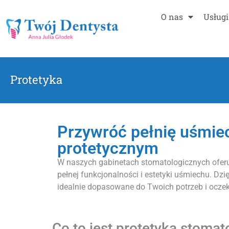
O nas
Usługi
Protetyka
Przywróć pełnię uśmie
protetycznym
W naszych gabinetach stomatologicznych oferu
pełnej funkcjonalności i estetyki uśmiechu. 
idealnie dopasowane do Twoich potrzeb i ocze
Co to jest protetyka stomat