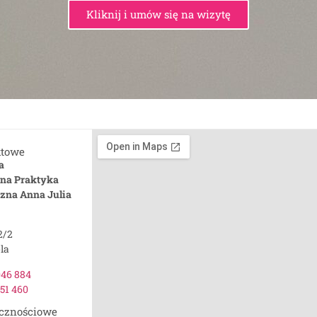
Kliknij i umów się na wizytę
ktowe
a
zna Praktyka
zna Anna Julia
2/2
la
046 884
051 460
ecznościowe