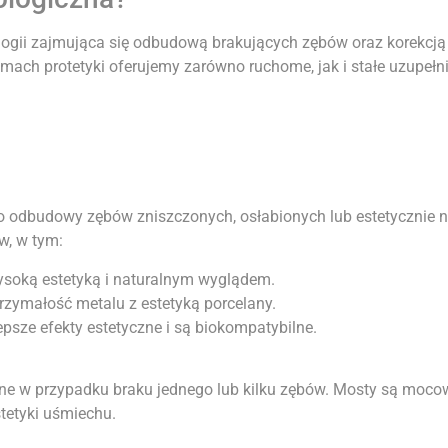
logii zajmująca się odbudową brakujących zębów oraz korekcją 
mach protetyki oferujemy zarówno ruchome, jak i stałe uzupełnie
do odbudowy zębów zniszczonych, osłabionych lub estetycznie
w, w tym:
wysoką estetyką i naturalnym wyglądem.
rzymałość metalu z estetyką porcelany.
epsze efekty estetyczne i są biokompatybilne.
ane w przypadku braku jednego lub kilku zębów. Mosty są moco
stetyki uśmiechu.