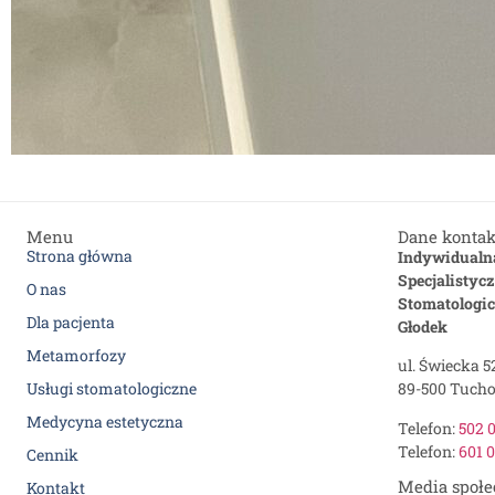
Menu
Dane konta
Strona główna
Indywidualn
Specjalistyc
O nas
Stomatologic
Dla pacjenta
Głodek
Metamorfozy
ul. Świecka 5
Usługi stomatologiczne
89-500 Tucho
Medycyna estetyczna
Telefon:
502 
Telefon:
601 
Cennik
Media społ
Kontakt