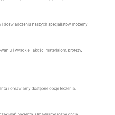
m i doświadczeniu naszych specjalistów możemy
aniu i wysokiej jakości materiałom, protezy,
enta i omawiamy dostępne opcje leczenia.
oczekiwań pacjenta. Omawiamy różne opcje